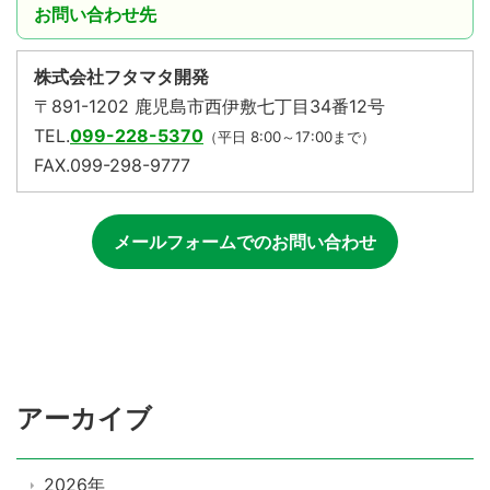
お問い合わせ先
株式会社フタマタ開発
〒891-1202 鹿児島市西伊敷七丁目34番12号
TEL.
099-228-5370
（平日 8:00～17:00まで）
FAX.099-298-9777
メールフォームでのお問い合わせ
アーカイブ
2026年