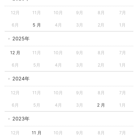
12月
11月
10月
9月
8月
7月
6月
5 月
4月
3月
2月
1月
2025年
12 月
11月
10月
9月
8月
7月
6月
5月
4月
3月
2月
1月
2024年
12月
11月
10月
9月
8月
7月
6月
5月
4月
3月
2 月
1月
2023年
12月
11 月
10月
9月
8月
7月