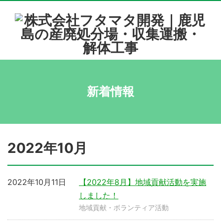
新着情報
2022年10月
2022年10月11日
【2022年8月】地域貢献活動を実施
しました！
地域貢献・ボランティア活動